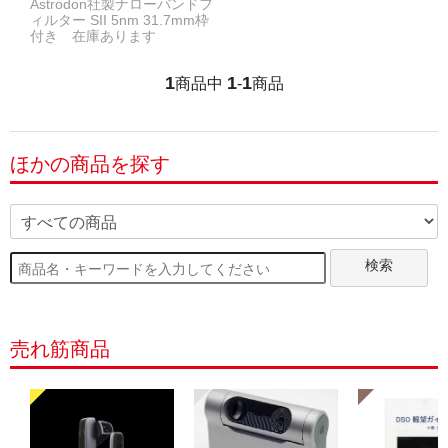
Astrodon社製ナローバンドフ
ィルター SII 5nm 31.7mm枠
付き 在庫あります
1
1
1
商品中
-
商品
ほかの商品を探す
検索
売れ筋商品