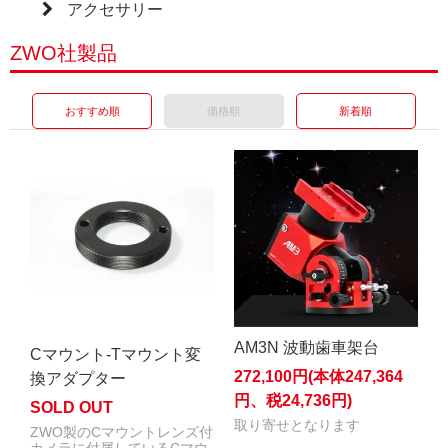
アクセサリー
ZWO社製品
おすすめ順
価格順
新着順
AM3N 波動歯車架台
Cマウント-Tマウント変
272,100円(本体247,364
換アダプター
円、税24,736円)
SOLD OUT
取り寄せとなります
ZWO製のCマウントレンズ付