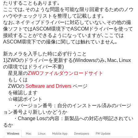
たりすることもあります｡
ここでは､そのような問題を可能な限り回避するためのノウ
ハウやチェックリストを整理して記載します｡
なお､ネイティブドライバーに対応していない､その他の撮
像ソフトではASCOM環境下でASCOMドライバーを使って
接続することができるようになっていますが､ここでは
ASCOM環境下での撮像に関しては触れていません｡
新カメラを入手した時に必ず行うこと
1)ZWOのドライバーを更新する(Windowsのみ､Mac､Linux
の環境ではドライバー不要)
星見屋の
ZWOファイルダウンロードサイト
もしくは
ZWOの
Software and Drivers
ページ
を確認します
☆確認ポイント
・バージョン番号：自分のインストール済みのバージ
ョン番号より新しいかどうか
・Change Losの内容：新製品への対応が明記されてい
るか