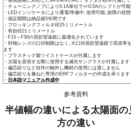
・各国規格に対応した90-240VのACアダプタが標準付属し
・チューニングノブにより0.1A単位で+/-0.5Aのシフトが可
・LEDインジケータにより通電/準備中､使用可能､故障の状
・保証期間は納品後5年間です
・ブロッキングフィルタ径25ミリメートル
・有効径21ミリメートル
・F15～F30の屈折望遠鏡に最適化されています
・対物レンズの口径制限はなく､大口径屈折望遠鏡で高倍率
ます
・プラスチック製ツイストケースが付属します
・太陽を直視する際に使用する減光サングラスが付属します
・偏芯絞りなど自作の軸外し機材の使用には適しません
・偏芯絞りを兼ねた専用のERFフィルターの作成を承ります
・
日本語マニュアル作成中
参考資料
半値幅の違いによる太陽面の
方の違い