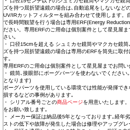
・ 口径15センチ以下のシュミカセ鏡筒やマクカセ鏡
ズを持つ屈折望遠鏡の場合は､自動追尾をしないなど
UV/IRカットフィルターを組み合わせて使用します。
で長時間観望を行う場合は専用ERF(Energy Reduction 
ださい。専用ERFのご用命は個別案件として星見屋ま
さい｡
・ 口径15cmを超える シュミカセ鏡筒やマクカセ鏡
ズを持つ屈折望遠鏡の場合は専用のERFを筒先に取付
す｡
専用ERFのご用命は個別案件として星見屋までお問い
・ 鏡筒､接眼部にボーグパーツを使わないでください｡
となります)
ボーグパーツを使用している環境では性能が発揮でき
損するなどの事例があります｡
・ シリアル番号ごとの
商品ページ
を用意いたします。
をお願い致します｡
・ メーカー保証は納品後5年となっております｡経年
ストの低下や故障が発生した場合は修理やアップグレ