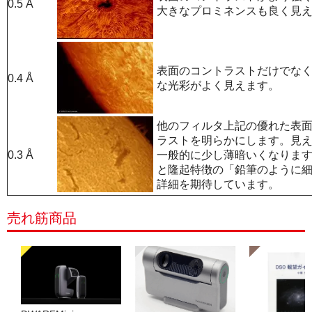
0.5 Å
大きなプロミネンスも良く見え
表面のコントラストだけでな
0.4 Å
な光彩がよく見えます。
他のフィルタ上記の優れた表
ラストを明らかにします。見
0.3 Å
一般的に少し薄暗いくなりま
と隆起特徴の「鉛筆のように
詳細を期待しています。
売れ筋商品