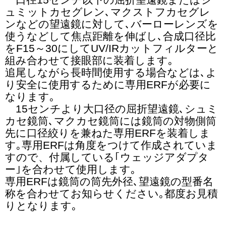
ュミットカセグレン､マクストフカセグレ
ンなどの望遠鏡に対して､バーローレンズを
使うなどして焦点距離を伸ばし､合成口径比
をF15～30にしてUV/IRカットフィルターと
組み合わせて接眼部に装着します｡
追尾しながら長時間使用する場合などは､よ
り安全に使用するために専用ERFが必要に
なります｡
15センチより大口径の屈折望遠鏡､シュミ
カセ鏡筒､マクカセ鏡筒には鏡筒の対物側筒
先に口径絞りを兼ねた専用ERFを装着しま
す｡専用ERFは角度をつけて作成されていま
すので、付属している｢ウェッジアダプタ
ー｣を合わせて使用します｡
専用ERFは鏡筒の筒先外径､望遠鏡の型番名
称を合わせてお知らせください｡都度お見積
りとなります｡