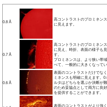
高コントラストのプロミネン
0.8 Å
に見えます。
高コントラストのプロミネン
に見え、時折、表面の様子も
0.7 Å
す。
プロミネンスは、より狭い帯
べて、一般的に大きくなって
表面のコントラストだけでな
ミネンスも明確に見えます。0.
ルタはどちらを選ぶか決断が
0.6 Å
のため妥協点として両方に良
を提供することができます。
表面のコントラストがより強く