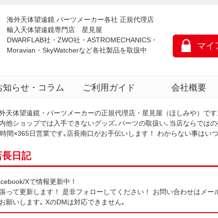
海外天体望遠鏡 パーツメーカー各社 正規代理店
輸入天体望遠鏡専門店 星見屋
DWARFLAB社・ZWO社・ASTROMECHANICS・
マイ
Moravian・SkyWatcherなど各社製品を取扱中
お知らせ・コラム
ご利用ガイド
会社概要
外天体望遠鏡・パーツメーカーの正規代理店・星見屋（ほしみや）です
内他ショップでは入手できないグッズ､パーツの取扱い､当店ならではの
4時間×365日営業です｡店長南口がお手伝いします！ わからない事は
店長日記
acebook/Xで情報更新中！
張って更新します！ 是非フォローしてください！ お問い合わせはメール､
お願いします｡ XのDMは対応できません｡