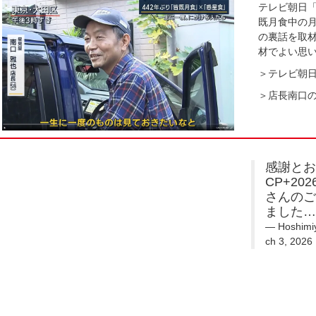
テレビ朝日「
既月食中の
の裏話を取
材でよい思
＞テレビ朝日
＞店長南口の
感謝と
CP+20
さんの
ました
— Hoshim
ch 3, 2026