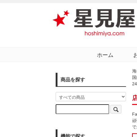
ホーム
海
国
商品を探す
2
F
頑
で
機能で探す