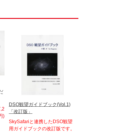
だ
DSO観望ガイドブック(Vol.1)
,2
「改訂版」
円)
SkySafariと連携したDSO観望
用ガイドブックの改訂版です。