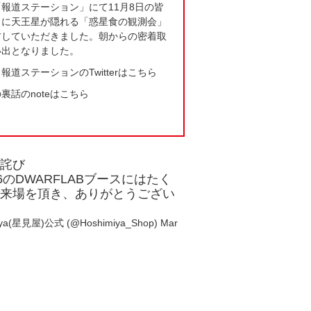
報道ステーション」にて11月8日の皆
月に天王星が隠れる「惑星食の観測会」
材していただきました。朝からの密着取
い出となりました。
報道ステーションのTwitterはこちら
裏話のnoteはこちら
お詫び
26のDWARFLABブースにはたく
ご来場を頂き、ありがとうござい
…
iya(星見屋)公式 (@Hoshimiya_Shop)
Mar