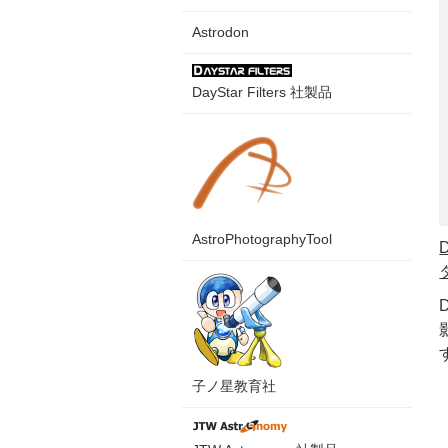
Astrodon
DayStar Filters 社製品
AstroPhotographyTool
子ノ星教育社