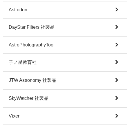
Astrodon
DayStar Filters 社製品
AstroPhotographyTool
子ノ星教育社
JTW Astronomy 社製品
SkyWatcher 社製品
Vixen