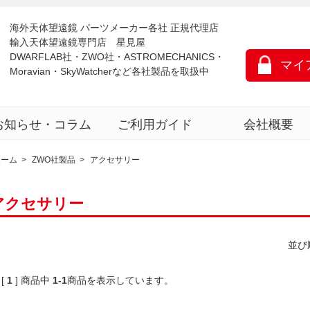
海外天体望遠鏡 パーツメーカー各社 正規代理店
輸入天体望遠鏡専門店 星見屋
DWARFLAB社・ZWO社・ASTROMECHANICS・
マイ
Moravian・SkyWatcherなど各社製品を取扱中
お知らせ・コラム
ご利用ガイド
会社概要
ホーム
>
ZWO社製品
>
アクセサリー
アクセサリー
並び
 [
1
]
商品中
1-1
商品
を表示しています。