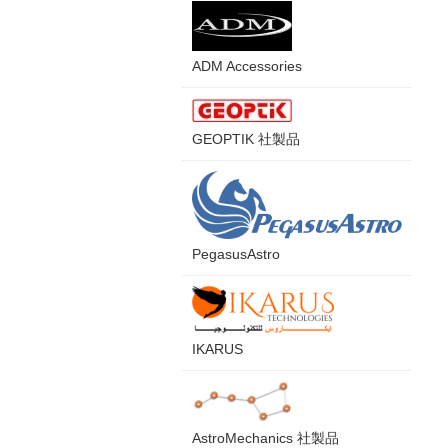
ADM Accessories
GEOPTIK 社製品
PegasusAstro
IKARUS
AstroMechanics 社製品