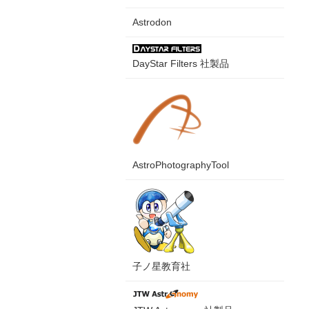
Astrodon
DayStar Filters 社製品
AstroPhotographyTool
子ノ星教育社