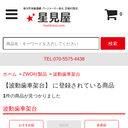
0
検索
TEL:070-5575-4438
ホーム
>
ZWO社製品
>
波動歯車架台
【波動歯車架台】 に登録されている商品
1
件の商品が見つかりました
波動歯車架台
おすすめ順
価格順
新着順