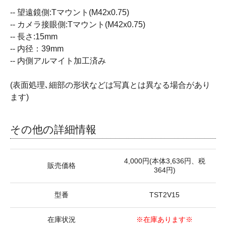
-- 望遠鏡側:Tマウント(M42x0.75)
-- カメラ接眼側:Tマウント(M42x0.75)
-- 長さ:15mm
-- 内径：39mm
-- 内側アルマイト加工済み
(表面処理､細部の形状などは写真とは異なる場合があり
ます)
その他の詳細情報
4,000円(本体3,636円、税
販売価格
364円)
型番
TST2V15
在庫状況
※在庫あります※